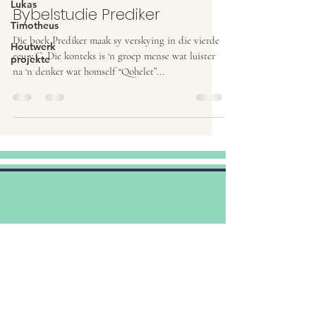
Lukas
Bybelstudie Prediker
Timotheus
Die boek Prediker maak sy verskying in die vierde
Houtwerk
eeu v.C. Die konteks is ‘n groep mense wat luister
projekte
na ‘n denker wat homself “Qohelet”...