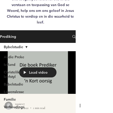
verstaan en toepassing van God se
Woord, help ons om ons geloof in Jesus
Christus te verdiep en in die waarheid te
leef.
Prediking
Bybelstudie
Al die Preke
Ierland
Christelike
Load video
leefstyl
Bybelstudie
Lewenslesse
Familie
rassie117
Verhoudings
Mar 4, 2021
1 min read