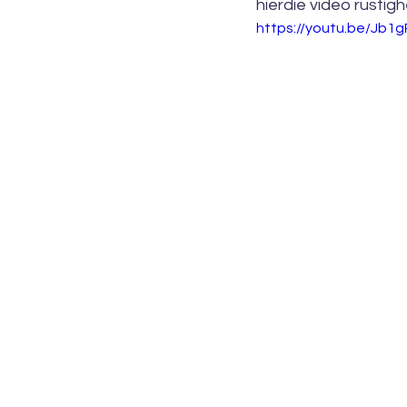
hierdie video rustigh
https://youtu.be/Jb