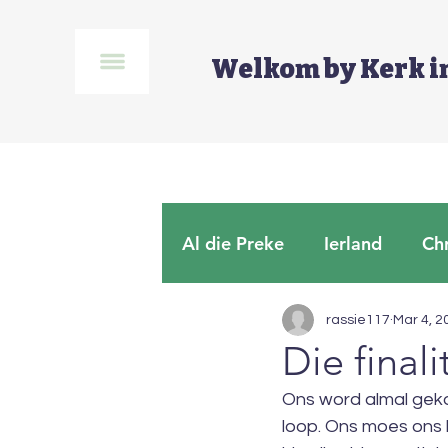
Welkom by Kerk i
Al die Preke
Ierland
Chr
Verhoudings
Lukas
rassie117
Mar 4, 2
Die final
Ons word almal gekon
loop. Ons moes ons 