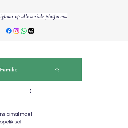
sigbaar op alle sosiale platforms.
Familie
ons almal moet 
pelik sal 