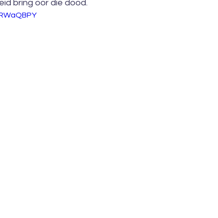
eid bring oor die dood.
1gRWaQBPY