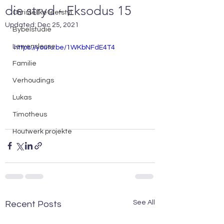
die stryd - Eksodus 15
Christelike leefstyl
Updated:
Dec 25, 2021
Bybelstudie
Lewenslesse
https://youtu.be/1WKbNFdE4T4
Familie
Verhoudings
Lukas
Timotheus
Houtwerk projekte
See All
Recent Posts