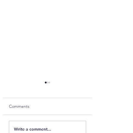
Comments
Ons gesels oor die
Gesprek met Mig
Write a comment...