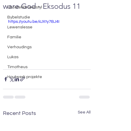
ware God - Eksodus 11
Christelike leefstyl
Bybelstudie
https://youtu.be/iIJXty7BJ4I
Lewenslesse
Familie
Verhoudings
Lukas
Timotheus
Houtwerk projekte
See All
Recent Posts