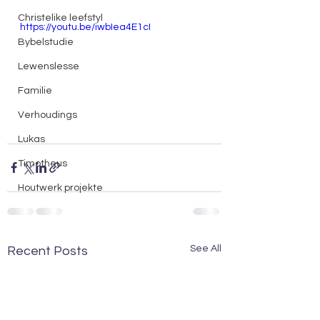
Christelike leefstyl
https://youtu.be/iwbIea4E1cI
Bybelstudie
Lewenslesse
Familie
Verhoudings
Lukas
Timotheus
Houtwerk projekte
See All
Recent Posts