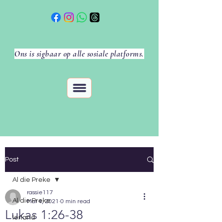
Ons is sigbaar op alle sosiale platforms.
Post
Al die Preke
rassie117
Al die Preke
Mar 4, 2021
0 min read
Lukas 1:26-38
Ierland