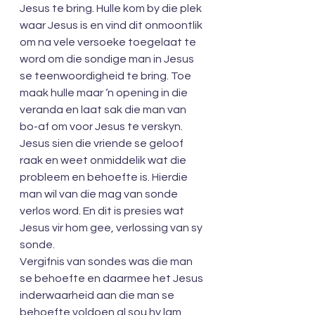
Jesus te bring. Hulle kom by die plek 
waar Jesus is en vind dit onmoontlik 
om na vele versoeke toegelaat te 
word om die sondige man in Jesus 
se teenwoordigheid te bring. Toe 
maak hulle maar ‘n opening in die 
veranda en laat sak die man van 
bo-af om voor Jesus te verskyn. 
Jesus sien die vriende se geloof 
raak en weet onmiddelik wat die 
probleem en behoefte is. Hierdie 
man wil van die mag van sonde 
verlos word. En dit is presies wat 
Jesus vir hom gee, verlossing van sy 
sonde. 
Vergifnis van sondes was die man 
se behoefte en daarmee het Jesus 
inderwaarheid aan die man se 
behoefte voldoen al sou hy lam 