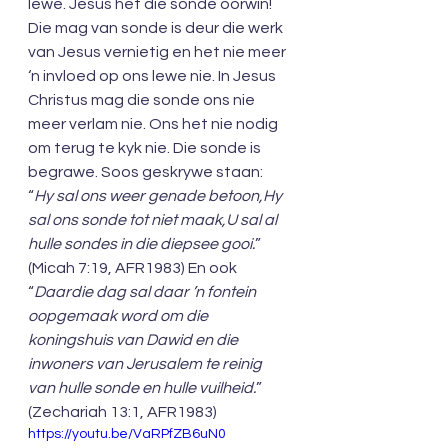
lewe. Jesus het die sonde oorwin!
Die mag van sonde is deur die werk 
van Jesus vernietig en het nie meer 
‘n invloed op ons lewe nie. In Jesus 
Christus mag die sonde ons nie 
meer verlam nie. Ons het nie nodig 
om terug te kyk nie. Die sonde is 
begrawe. Soos geskrywe staan: 
“
Hy sal ons weer genade betoon,Hy 
sal ons sonde tot niet maak,U sal al 
hulle sondes in die diepsee gooi.
” 
(Micah 7:19, AFR1983) En ook 
“
Daardie dag sal daar ’n fontein 
oopgemaak word om die 
koningshuis van Dawid en die 
inwoners van Jerusalem te reinig 
van hulle sonde en hulle vuilheid.
” 
(Zechariah 13:1, AFR1983) 
https://youtu.be/VaRPfZB6uN0