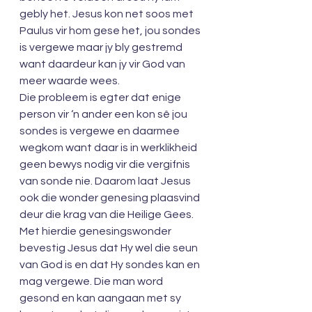
gebly het. Jesus kon net soos met 
Paulus vir hom gese het, jou sondes 
is vergewe maar jy bly gestremd 
want daardeur kan jy vir God van 
meer waarde wees.
Die probleem is egter dat enige 
person vir ‘n ander een kon sê jou 
sondes is vergewe en daarmee 
wegkom want daar is in werklikheid 
geen bewys nodig vir die vergifnis 
van sonde nie. Daarom laat Jesus 
ook die wonder genesing plaasvind 
deur die krag van die Heilige Gees. 
Met hierdie genesingswonder 
bevestig Jesus dat Hy wel die seun 
van God is en dat Hy sondes kan en 
mag vergewe. Die man word 
gesond en kan aangaan met sy 