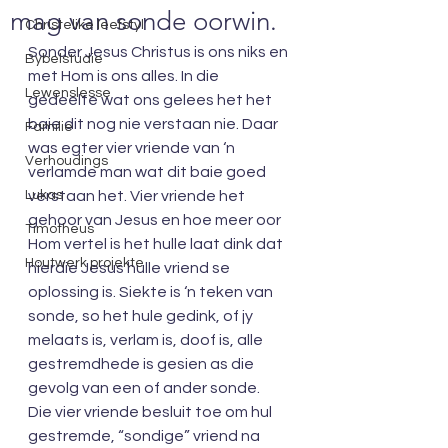
mag van sonde oorwin.
Christelike leefstyl
Sonder Jesus Christus is ons niks en 
Bybelstudie
met Hom is ons alles. In die 
Lewenslesse
gedeelte wat ons gelees het het 
baie dit nog nie verstaan nie. Daar 
Familie
was egter vier vriende van ‘n 
Verhoudings
verlamde man wat dit baie goed 
Lukas
verstaan het. Vier vriende het 
gehoor van Jesus en hoe meer oor 
Timotheus
Hom vertel is het hulle laat dink dat 
Houtwerk projekte
hierdie Jesus hulle vriend se 
oplossing is. Siekte is ‘n teken van 
sonde, so het hule gedink, of jy 
melaats is, verlam is, doof is, alle 
gestremdhede is gesien as die 
gevolg van een of ander sonde. 
Die vier vriende besluit toe om hul 
gestremde, “sondige” vriend na 