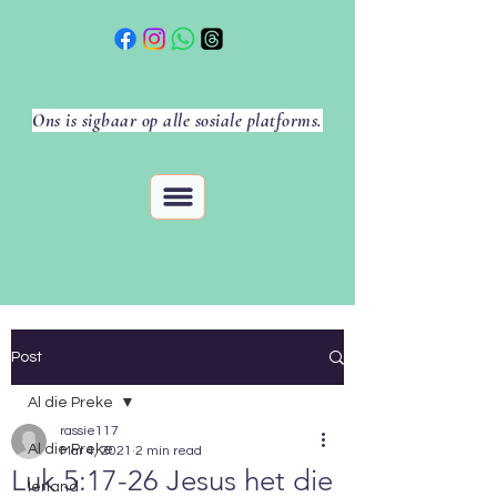
Ons is sigbaar op alle sosiale platforms.
Post
Al die Preke
rassie117
Al die Preke
Mar 4, 2021
2 min read
Luk 5:17-26 Jesus het die
Ierland