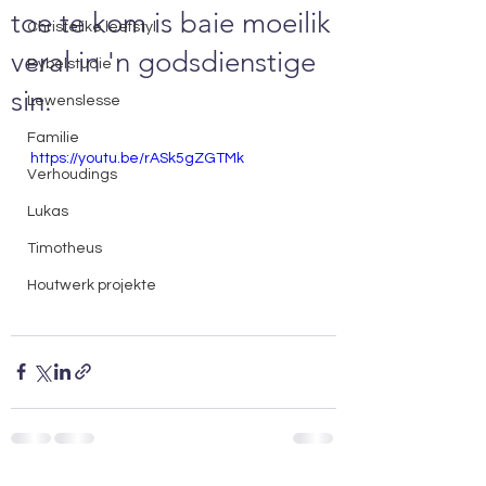
toe te kom is baie moeilik
Christelike leefstyl
veral in 'n godsdienstige
Bybelstudie
sin.
Lewenslesse
Familie
https://youtu.be/rASk5gZGTMk
Verhoudings
Lukas
Timotheus
Houtwerk projekte