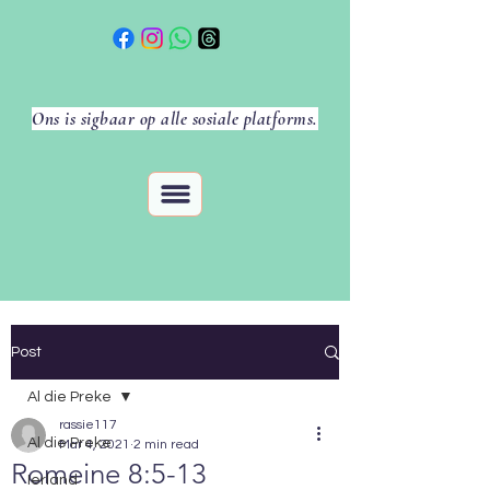
Ons is sigbaar op alle sosiale platforms.
Post
Al die Preke
rassie117
Al die Preke
Mar 4, 2021
2 min read
Romeine 8:5-13
Ierland