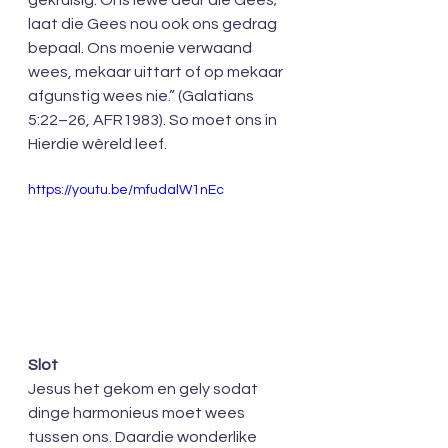
gekruisig. Ons lewe deur die Gees; 
laat die Gees nou ook ons gedrag 
bepaal. Ons moenie verwaand 
wees, mekaar uittart of op mekaar 
afgunstig wees nie.” (Galatians 
5:22–26, AFR1983). So moet ons in 
Hierdie wêreld leef.
https://youtu.be/mfudalW1nEc
Slot
Jesus het gekom en gely sodat 
dinge harmonieus moet wees 
tussen ons. Daardie wonderlike 