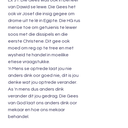
Ex 31. Die Gees was ook in beheer 
van Dawid se lewe. Die Gees het 
ook vir Josef die insig gegee om 
drome uit te lê in Egipte. Die HG rus 
mense toe om getuienis te lewer 
soos met die dissipels en die 
eerste Christene. Dit gee ook 
moed om reg op te tree en met 
wysheid te handel in moeilike 
etiese vraagstukke.
'n Mens se optrede laat jou nie 
anders dink oor goed nie, dit is jou 
denke wat jou optrede verander. 
As 'n mens dus anders dink 
verander dit jou gedrag. Die Gees 
van God laat ons anders dink oor 
mekaar en hoe ons mekaar 
behandel.