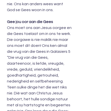
nie. Ons kan anders wees want 
God se Gees woon in ons.
Gee jou oor aan die Gees
Ons moet ons aan Jesus oorgee en 
die Gees toelaat om in ons te werk. 
Die oorgawe is nie maklik nie maar 
ons moet dit doen! Ons ken almal 
die vrug van die Gees in Galasiers 5 
“Die vrug van die Gees, 
daarteenoor, is liefde, vreugde, 
vrede, geduld, vriendelikheid, 
goedhartigheid, getrouheid, 
nederigheid en selfbeheersing. 
Teen sulke dinge het die wet niks 
nie. Dié wat aan Christus Jesus 
behoort, het hulle sondige natuur 
met al sy hartstogte en begeertes 