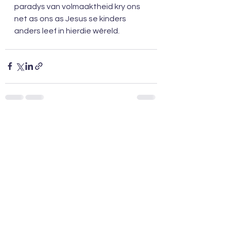
paradys van volmaaktheid kry ons 
net as ons as Jesus se kinders 
anders leef in hierdie wêreld. 
See All
Recent Posts