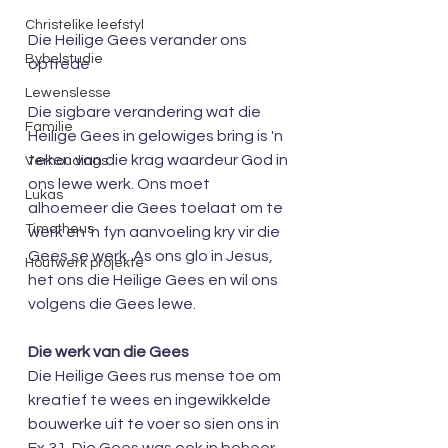
Christelike leefstyl
Die Heilige Gees verander ons 
Bybelstudie
optrede
Lewenslesse
Die sigbare verandering wat die 
Familie
Heilige Gees in gelowiges bring is 'n 
teken van die krag waardeur God in 
Verhoudings
ons lewe werk. Ons moet 
Lukas
alhoemeer die Gees toelaat om te 
Timotheus
werk en 'n fyn aanvoeling kry vir die 
Gees se werk. As ons glo in Jesus, 
Houtwerk projekte
het ons die Heilige Gees en wil ons 
volgens die Gees lewe.
Die werk van die Gees
Die Heilige Gees rus mense toe om 
kreatief te wees en ingewikkelde 
bouwerke uit te voer so sien ons in  