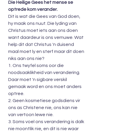
Die Heilige Gees het mense se 
optrede kom verander.
Dit is wat die Gees van God doen, 
hy maak ons nuut. Die lyding van 
Christus moet iets aan ons doen 
want daardeur is ons vernuwe. Wat 
help dit dat Christus 'n duisend 
maal moet ly en sterf maar dit doen 
niks aan ons nie?
1. Ons twyfel soms oor die 
noodsaaklikheid van verandering. 
Daar moet 'n sigbare verskil 
gemaak word en ons moet anders 
optree.
2. Geen kosmetiese godsdiens vir 
ons as Christene nie, ons kan nie 
van vertoon lewe nie.
3. Soms voel ons verandering is dalk 
nie moontlik nie, en dit is nie waar 